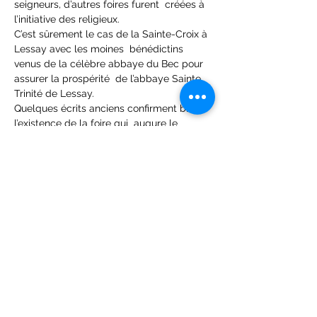
seigneurs, d’autres foires furent  créées à 
l’initiative des religieux.

C’est sûrement le cas de la Sainte-Croix à 
Lessay avec les moines  bénédictins 
venus de la célèbre abbaye du Bec pour 
assurer la prospérité  de l’abbaye Sainte 
Trinité de Lessay.

Quelques écrits anciens confirment bien 
l’existence de la foire qui  augure le 
développement commercial du Moyen-
âge, le pape Urbain III par  une bulle 
datée de 1186 précise toutes les 
donations faites  antérieurement à 
l’abbaye dont celles du baron…
En lire plus >
Partager cet événement