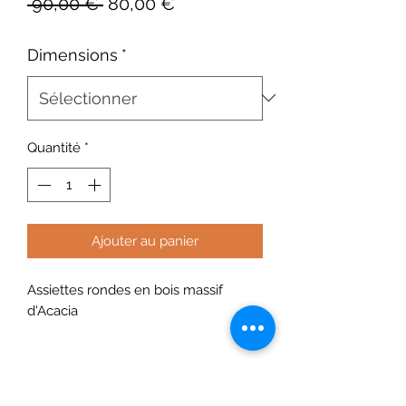
Prix
Prix
 90,00 € 
80,00 €
original
promotionnel
Dimensions
*
Quantité
*
Ajouter au panier
Assiettes rondes en bois massif
d'Acacia
PRODUCT INFO