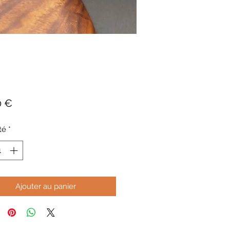
Prix
0 €
té
*
Ajouter au panier