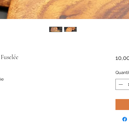
 Fuselée
10,0
Quanti
ée