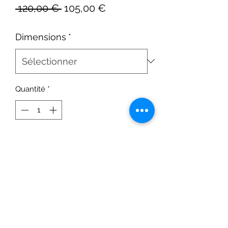
Prix
Prix
 120,00 € 
105,00 €
original
promotionnel
Dimensions
*
Quantité
*
Ajouter au panier
Assiettes ovales en bois massif
d'Acacia